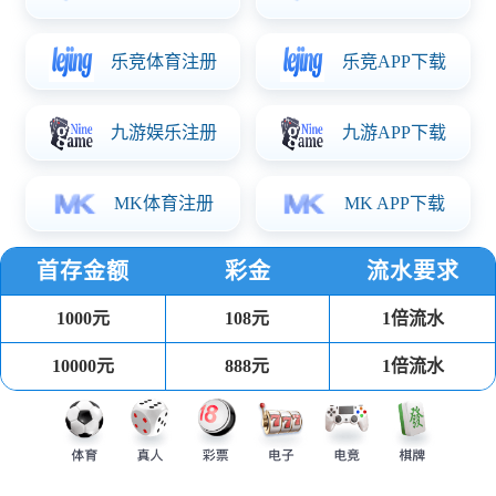
法律法规要求或监管部门依法调取
五、信息保护措施
平台采用多重防护机制确保星空体育服务中您的数据安全，包括
但不限于：
HTTPS 加密传输
权限分级与访问控制
系统审计与异常行为识别
六、用户权利
您拥有以下数据权利：
访问、更正、删除个人信息
申请注销账户或停止使用服务
关闭授权功能如位置服务或通知