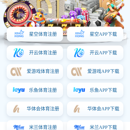
设备信息：操作系统、浏览器、分辨率、唯一标识等
行为记录：包括访问路径、停留时间、偏好设置等
位置信息：在获得授权后采集
三、信息使用目的
收集到的信息将用于：
为您提供定制化内容与互动体验
保障账号和数据安全
进行数据分析与服务优化
在授权基础上提供通知推送服务
四、第三方共享与信息披露
我们承诺不会随意出售用户信息，仅在以下情况下共享：
经您明确授权的合作服务
与第三方技术支持商（如推送、云服务）合作时